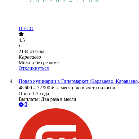
ITECO
4.5
•
2134
отзыва
Караваево
Можно без резюме
Откликнуться
Повар кулинарии в Гипермаркет (Караваево, Караваево,
48 600
–
72 900
₽
за месяц,
до вычета налогов
Опыт 1-3 года
Выплаты: Два раза в месяц