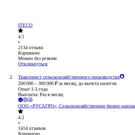
ITECO
4.5
•
2134
отзыва
Караваево
Можно без резюме
Откликнуться
Тракторист сельскохозяйственного производства
200 000
–
300 000
₽
за месяц,
до вычета налогов
Опыт 1-3 года
Выплаты: Раз в месяц
ООО
«РУСАГРО», Сельскохозяйственное бизнес-напра
4.2
•
1414
отзывов
Караваево