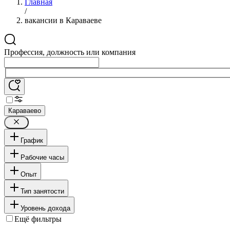
Главная
/
вакансии в Караваеве
Профессия, должность или компания
Караваево
График
Рабочие часы
Опыт
Тип занятости
Уровень дохода
Ещё фильтры